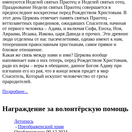
именуются Неделей святых Праотец и Неделей святых отец.
Празднование Недели святых Праотец совершается в
предпоследнее воскресенье перед Рождеством Христовым. В
этот день Церковь отмечает память святых Праотец –
ветхозаветных праведников, ожидавших Спасителя, начиная
от первого человека – Адама, и включая Сифа, Еноха, Ноя,
Авраама, Исаака, Иакова, царя Давида и прочих. Эти древние
люди отделены от нас тысячелетиями, однако имеют к нам,
теперешним православным христианам, самое прямое и
близкое отношение.
Какая же связь между нами и ими? Церковь вообще
напоминает нам о них теперь, перед Рождеством Христовым,
ради их веры – веры в обещание, данное Богом Адаму при
изгнании его из рая, что в конце веков придет в мир
Спаситель, Который искупит человечество от греха
прародителей.
Подробнее...
Награждение за волонтёрскую помощь
Летопись
-
Преображенский храм
Опубликовано: 09.12.2024