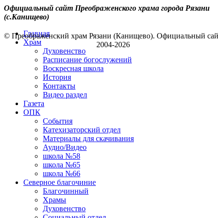
Официальный сайт Преображенского храма города Рязани
(с.Канищево)
Главная
© Преображенский храм Рязани (Канищево). Официальный са
Храм
2004-2026
Духовенство
Расписание богослужений
Воскресная школа
История
Контакты
Видео раздел
Газета
ОПК
События
Катехизаторский отдел
Материалы для скачивания
Аудио/Видео
школа №58
школа №65
школа №66
Северное благочиние
Благочинный
Храмы
Духовенство
Социальный отдел