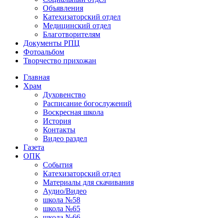
Объявления
Катехизаторский отдел
Медицинский отдел
Благотворителям
Документы РПЦ
Фотоальбом
Творчество прихожан
Главная
Храм
Духовенство
Расписание богослужений
Воскресная школа
История
Контакты
Видео раздел
Газета
ОПК
События
Катехизаторский отдел
Материалы для скачивания
Аудио/Видео
школа №58
школа №65
школа №66