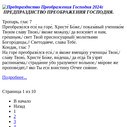
ПРЕДПРАЗДНСТВО ПРЕОБРАЖЕНИЯ ГОСПОДНЯ.
Тропарь, глас 7
Преобрази́лся еси́ на горе́, Христе́ Бо́же,/ показа́вый ученико́м
Твои́м сла́ву Твою́,/ я́коже можа́ху,/ да возсия́ет и нам,
гре́шным,/ свет Твой присносу́щный/ моли́твами
Богоро́дицы,// Светода́вче, сла́ва Тебе́.
Кондак, глас 7
На горе́ преобрази́лся еси́,/ и я́коже вмеща́ху ученицы́ Твои́,/
сла́ву Твою́, Христе́ Бо́же, ви́деша,/ да егда́ Тя у́зрят
распина́ема,/ страда́ние у́бо уразуме́ют во́льное,/ ми́рове же
пропове́дят,// я́ко Ты еси́ вои́стину О́тчее сия́ние.
Подробнее...
Страница 1 из 10
В начало
Назад
1
2
3
4