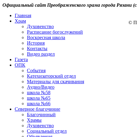
Официальный сайт Преображенского храма города Рязани (с
Главная
Храм
© П
Духовенство
Расписание богослужений
Воскресная школа
История
Контакты
Видео раздел
Газета
ОПК
События
Катехизаторский отдел
Материалы для скачивания
Аудио/Видео
школа №58
школа №65
школа №66
Северное благочиние
Благочинный
Храмы
Духовенство
Социальный отдел
Объявления