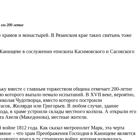
его 200-летие
 храмов и монастырей. В Рязанском крае таких святынь тоже
Канищеве в сослужении епископа Касимовского и Сасовского
льку вместе с главным торжеством община отмечает 200-летие
лю которого выпало немало испытаний. В XVII веке, вероятно,
иколая Чудотворца, вместо которого построили
асов, Жилярди или Григорьев. В любом случае, здание
ода, в храме устроили склады местного колхоза. А открыли его
та Авеля (Македонова), местные жители.
войне 1812 года. Как сказал митрополит Марк, эта черта
авное – что храм Преображения Господня в Канищеве является
одящего врага в ту страшную войну, которая называлась