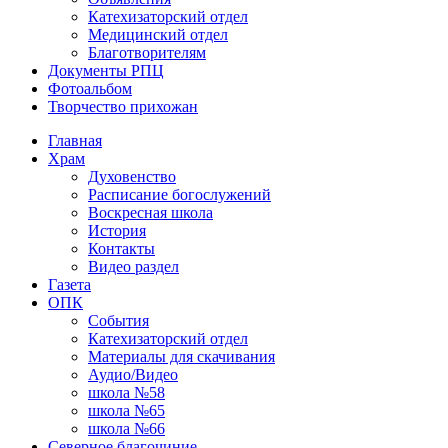
Катехизаторский отдел
Медицинский отдел
Благотворителям
Документы РПЦ
Фотоальбом
Творчество прихожан
Главная
Храм
Духовенство
Расписание богослужений
Воскресная школа
История
Контакты
Видео раздел
Газета
ОПК
События
Катехизаторский отдел
Материалы для скачивания
Аудио/Видео
школа №58
школа №65
школа №66
Северное благочиние