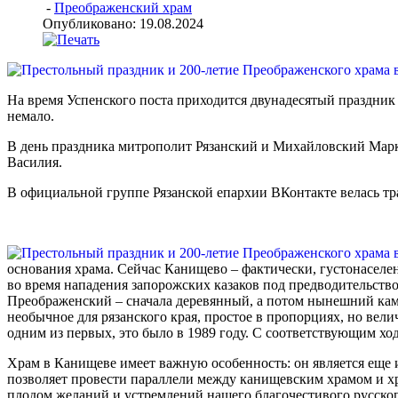
-
Преображенский храм
Опубликовано: 19.08.2024
На время Успенского поста приходится двунадесятый праздник 
немало.
В день праздника митрополит Рязанский и Михайловский Мар
Василия.
В официальной группе Рязанской епархии ВКонтакте велась тр
основания храма. Сейчас Канищево – фактически, густонаселенн
во время нападения запорожских казаков под предводительство
Преображенский – сначала деревянный, а потом нынешний каме
необычное для рязанского края, простое в пропорциях, но вели
одним из первых, это было в 1989 году. С соответствующим хо
Храм в Канищеве имеет важную особенность: он является еще 
позволяет провести параллели между канищевским храмом и хр
плодом желаний и устремлений нашего благочестивого русского