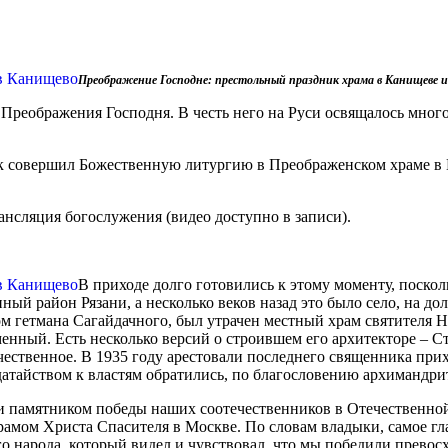
Преображение Господне: престольный праздник храма в Канищеве и 
Преображения Господня. В честь него на Руси освящалось много
к совершил Божественную литургию в Преображенском храме в 
ансляция богослужения (видео доступно в записи).
В приходе долго готовились к этому моменту, поско
ый район Рязани, а несколько веков назад это было село, на до
м гетмана Сагайдачного, был утрачен местный храм святителя Н
нный. Есть несколько версий о строившем его архитекторе – Ст
чественное. В 1935 году арестовали последнего священника прих
датайством к властям обратились, по благословению архимандри
и памятником победы наших соотечественников в Отечественной 
амом Христа Спасителя в Москве. По словам владыки, самое гл
 народа, который видел и чувствовал, что мы победили превосх