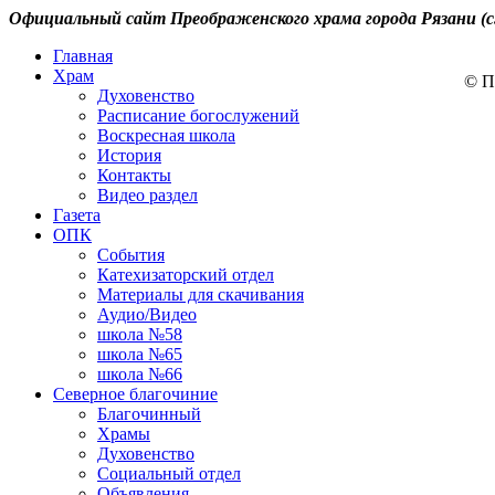
Официальный сайт Преображенского храма города Рязани (с
Главная
Храм
© П
Духовенство
Расписание богослужений
Воскресная школа
История
Контакты
Видео раздел
Газета
ОПК
События
Катехизаторский отдел
Материалы для скачивания
Аудио/Видео
школа №58
школа №65
школа №66
Северное благочиние
Благочинный
Храмы
Духовенство
Социальный отдел
Объявления