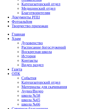
Катехизаторский отдел
Медицинский отдел
Благотворителям
Документы РПЦ
Фотоальбом
Творчество прихожан
Главная
Храм
Духовенство
Расписание богослужений
Воскресная школа
История
Контакты
Видео раздел
Газета
ОПК
События
Катехизаторский отдел
Материалы для скачивания
Аудио/Видео
школа №58
школа №65
школа №66
Северное благочиние