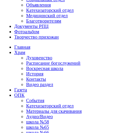
Объявления
Катехизаторский отдел
Медицинский отдел
Благотворителям
Документы РПЦ
Фотоальбом
Творчество прихожан
Главная
Храм
Духовенство
Расписание богослужений
Воскресная школа
История
Контакты
Видео раздел
Газета
ОПК
События
Катехизаторский отдел
Материалы для скачивания
Аудио/Видео
школа №58
школа №65
школа №66