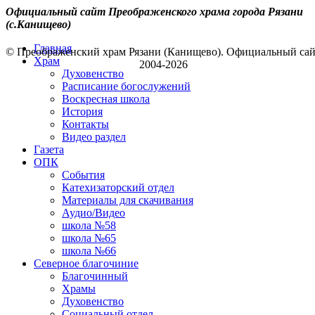
Официальный сайт Преображенского храма города Рязани
(с.Канищево)
Главная
© Преображенский храм Рязани (Канищево). Официальный са
Храм
2004-2026
Духовенство
Расписание богослужений
Воскресная школа
История
Контакты
Видео раздел
Газета
ОПК
События
Катехизаторский отдел
Материалы для скачивания
Аудио/Видео
школа №58
школа №65
школа №66
Северное благочиние
Благочинный
Храмы
Духовенство
Социальный отдел