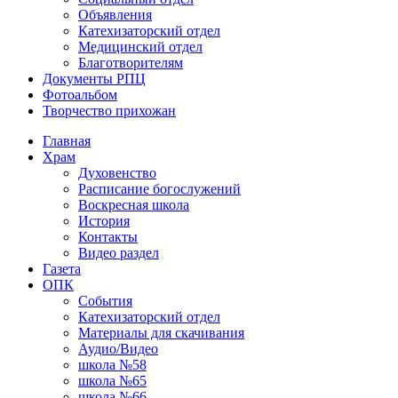
Объявления
Катехизаторский отдел
Медицинский отдел
Благотворителям
Документы РПЦ
Фотоальбом
Творчество прихожан
Главная
Храм
Духовенство
Расписание богослужений
Воскресная школа
История
Контакты
Видео раздел
Газета
ОПК
События
Катехизаторский отдел
Материалы для скачивания
Аудио/Видео
школа №58
школа №65
школа №66