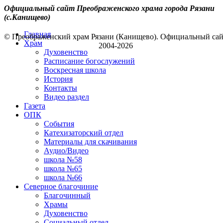
Официальный сайт Преображенского храма города Рязани
(с.Канищево)
Главная
© Преображенский храм Рязани (Канищево). Официальный са
Храм
2004-2026
Духовенство
Расписание богослужений
Воскресная школа
История
Контакты
Видео раздел
Газета
ОПК
События
Катехизаторский отдел
Материалы для скачивания
Аудио/Видео
школа №58
школа №65
школа №66
Северное благочиние
Благочинный
Храмы
Духовенство
Социальный отдел