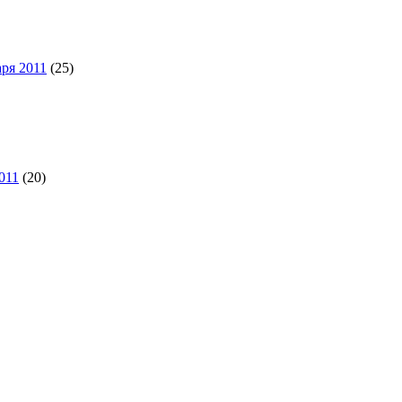
аря 2011
(25)
011
(20)