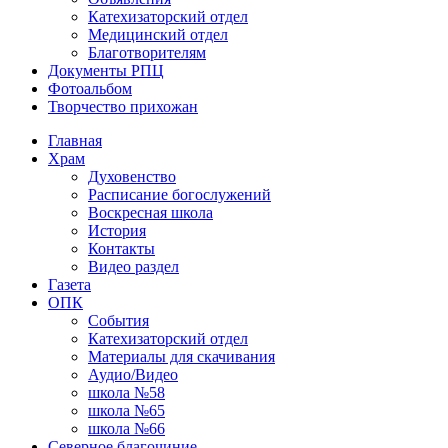
Катехизаторский отдел
Медицинский отдел
Благотворителям
Документы РПЦ
Фотоальбом
Творчество прихожан
Главная
Храм
Духовенство
Расписание богослужений
Воскресная школа
История
Контакты
Видео раздел
Газета
ОПК
События
Катехизаторский отдел
Материалы для скачивания
Аудио/Видео
школа №58
школа №65
школа №66
Северное благочиние