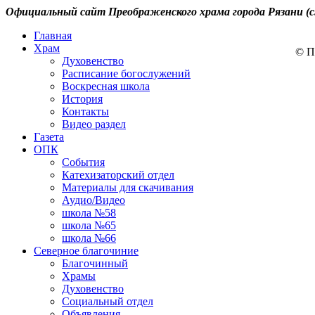
Официальный сайт Преображенского храма города Рязани (с
Главная
Храм
© П
Духовенство
Расписание богослужений
Воскресная школа
История
Контакты
Видео раздел
Газета
ОПК
События
Катехизаторский отдел
Материалы для скачивания
Аудио/Видео
школа №58
школа №65
школа №66
Северное благочиние
Благочинный
Храмы
Духовенство
Социальный отдел
Объявления