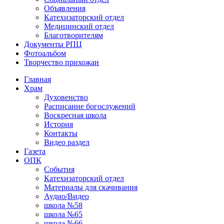
Объявления
Катехизаторский отдел
Медицинский отдел
Благотворителям
Документы РПЦ
Фотоальбом
Творчество прихожан
Главная
Храм
Духовенство
Расписание богослужений
Воскресная школа
История
Контакты
Видео раздел
Газета
ОПК
События
Катехизаторский отдел
Материалы для скачивания
Аудио/Видео
школа №58
школа №65
школа №66