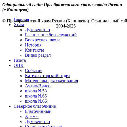
Официальный сайт Преображенского храма города Рязани
(с.Канищево)
Главная
© Преображенский храм Рязани (Канищево). Официальный са
Храм
2004-2026
Духовенство
Расписание богослужений
Воскресная школа
История
Контакты
Видео раздел
Газета
ОПК
События
Катехизаторский отдел
Материалы для скачивания
Аудио/Видео
школа №58
школа №65
школа №66
Северное благочиние
Благочинный
Храмы
Духовенство
Социальный отдел