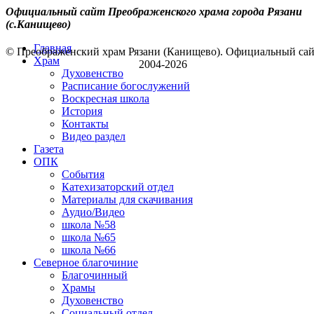
Официальный сайт Преображенского храма города Рязани
(с.Канищево)
Главная
© Преображенский храм Рязани (Канищево). Официальный са
Храм
2004-2026
Духовенство
Расписание богослужений
Воскресная школа
История
Контакты
Видео раздел
Газета
ОПК
События
Катехизаторский отдел
Материалы для скачивания
Аудио/Видео
школа №58
школа №65
школа №66
Северное благочиние
Благочинный
Храмы
Духовенство
Социальный отдел