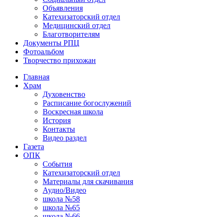
Объявления
Катехизаторский отдел
Медицинский отдел
Благотворителям
Документы РПЦ
Фотоальбом
Творчество прихожан
Главная
Храм
Духовенство
Расписание богослужений
Воскресная школа
История
Контакты
Видео раздел
Газета
ОПК
События
Катехизаторский отдел
Материалы для скачивания
Аудио/Видео
школа №58
школа №65
школа №66