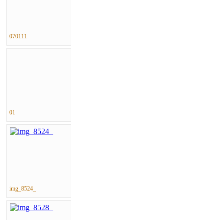
070111
01
img_8524_