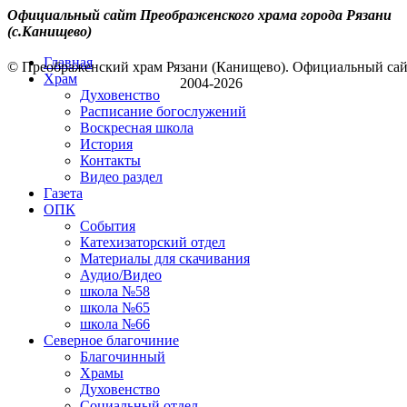
Официальный сайт Преображенского храма города Рязани
(с.Канищево)
Главная
© Преображенский храм Рязани (Канищево). Официальный са
Храм
2004-2026
Духовенство
Расписание богослужений
Воскресная школа
История
Контакты
Видео раздел
Газета
ОПК
События
Катехизаторский отдел
Материалы для скачивания
Аудио/Видео
школа №58
школа №65
школа №66
Северное благочиние
Благочинный
Храмы
Духовенство
Социальный отдел