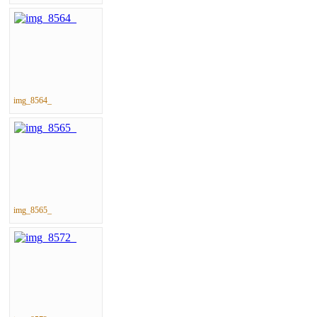
img_8564_
img_8565_