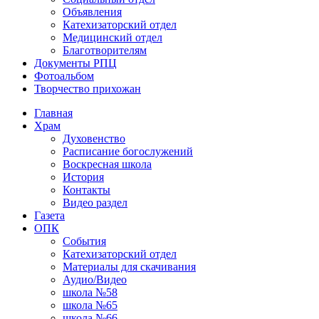
Объявления
Катехизаторский отдел
Медицинский отдел
Благотворителям
Документы РПЦ
Фотоальбом
Творчество прихожан
Главная
Храм
Духовенство
Расписание богослужений
Воскресная школа
История
Контакты
Видео раздел
Газета
ОПК
События
Катехизаторский отдел
Материалы для скачивания
Аудио/Видео
школа №58
школа №65
школа №66