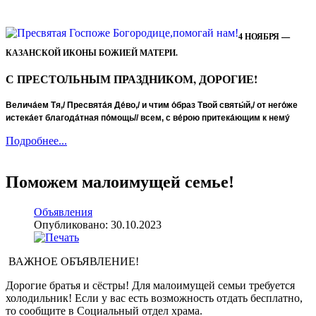
4 НОЯБРЯ —
КАЗАНСКОЙ ИКОНЫ БОЖИЕЙ МАТЕРИ.
С ПРЕСТОЛЬНЫМ ПРАЗДНИКОМ, ДОРОГИЕ!
Велича́ем Тя,/ Пресвята́я Де́во,/ и чтим о́браз Твой святы́й,/ от него́же
истека́ет благода́тная по́мощь// всем, с ве́рою притека́ющим к нему́
Подробнее...
Поможем малоимущей семье!
Объявления
Опубликовано: 30.10.2023
ВАЖНОЕ ОБЪЯВЛЕНИЕ!
Дорогие братья и сёстры! Для малоимущей семьи требуется
холодильник! Если у вас есть возможность отдать бесплатно,
то сообщите в Социальный отдел храма.