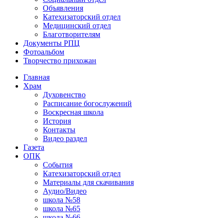
Объявления
Катехизаторский отдел
Медицинский отдел
Благотворителям
Документы РПЦ
Фотоальбом
Творчество прихожан
Главная
Храм
Духовенство
Расписание богослужений
Воскресная школа
История
Контакты
Видео раздел
Газета
ОПК
События
Катехизаторский отдел
Материалы для скачивания
Аудио/Видео
школа №58
школа №65
школа №66