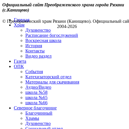
Официальный сайт Преображенского храма города Рязани
(с.Канищево)
Главная
© Преображенский храм Рязани (Канищево). Официальный са
Храм
2004-2026
Духовенство
Расписание богослужений
Воскресная школа
История
Контакты
Видео раздел
Газета
ОПК
События
Катехизаторский отдел
Материалы для скачивания
Аудио/Видео
школа №58
школа №65
школа №66
Северное благочиние
Благочинный
Храмы
Духовенство
Социальный отдел