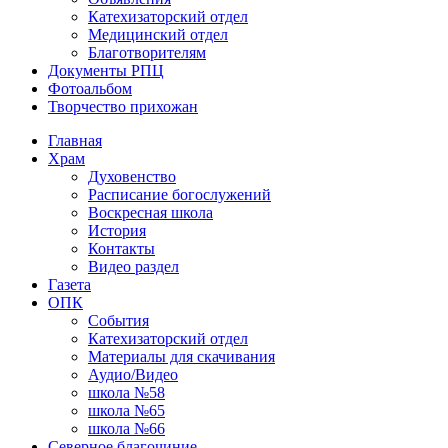
Катехизаторский отдел
Медицинский отдел
Благотворителям
Документы РПЦ
Фотоальбом
Творчество прихожан
Главная
Храм
Духовенство
Расписание богослужений
Воскресная школа
История
Контакты
Видео раздел
Газета
ОПК
События
Катехизаторский отдел
Материалы для скачивания
Аудио/Видео
школа №58
школа №65
школа №66
Северное благочиние