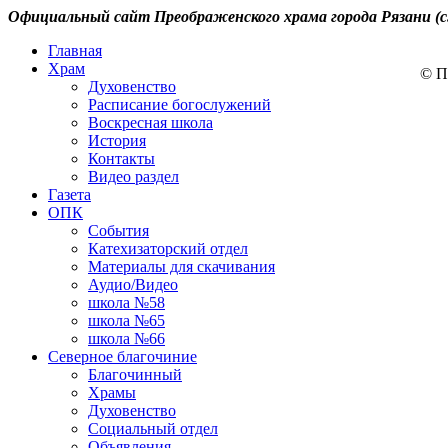
Официальный сайт Преображенского храма города Рязани (с
Главная
Храм
© П
Духовенство
Расписание богослужений
Воскресная школа
История
Контакты
Видео раздел
Газета
ОПК
События
Катехизаторский отдел
Материалы для скачивания
Аудио/Видео
школа №58
школа №65
школа №66
Северное благочиние
Благочинный
Храмы
Духовенство
Социальный отдел
Объявления