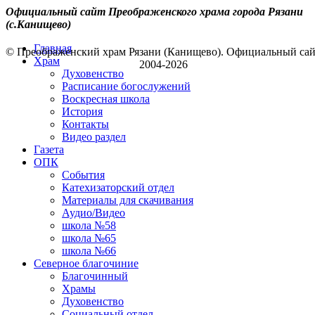
Официальный сайт Преображенского храма города Рязани
(с.Канищево)
Главная
© Преображенский храм Рязани (Канищево). Официальный са
Храм
2004-2026
Духовенство
Расписание богослужений
Воскресная школа
История
Контакты
Видео раздел
Газета
ОПК
События
Катехизаторский отдел
Материалы для скачивания
Аудио/Видео
школа №58
школа №65
школа №66
Северное благочиние
Благочинный
Храмы
Духовенство
Социальный отдел