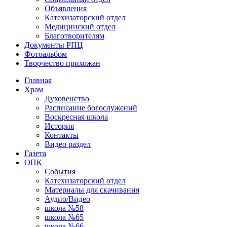
Объявления
Катехизаторский отдел
Медицинский отдел
Благотворителям
Документы РПЦ
Фотоальбом
Творчество прихожан
Главная
Храм
Духовенство
Расписание богослужений
Воскресная школа
История
Контакты
Видео раздел
Газета
ОПК
События
Катехизаторский отдел
Материалы для скачивания
Аудио/Видео
школа №58
школа №65
школа №66