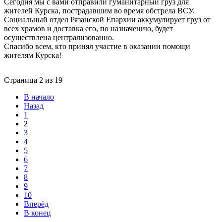
Сегодня мы с вами отправили гуманитарный груз для
жителей Курска, пострадавшим во время обстрела ВСУ.
Социальный отдел Рязанской Епархии аккумулирует груз от
всех храмов и доставка его, по назначению, будет
осуществлена централизованно.
Спасибо всем, кто принял участие в оказании помощи
жителям Курска!
Страница 2 из 19
В начало
Назад
1
2
3
4
5
6
7
8
9
10
Вперёд
В конец