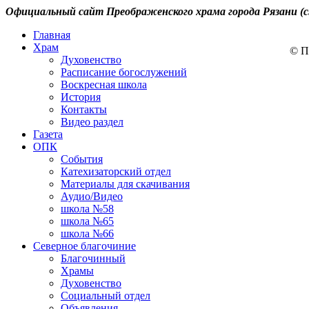
Официальный сайт Преображенского храма города Рязани (с
Главная
Храм
© П
Духовенство
Расписание богослужений
Воскресная школа
История
Контакты
Видео раздел
Газета
ОПК
События
Катехизаторский отдел
Материалы для скачивания
Аудио/Видео
школа №58
школа №65
школа №66
Северное благочиние
Благочинный
Храмы
Духовенство
Социальный отдел
Объявления