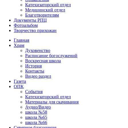
Катехизаторский отдел
Медицинский отдел
Благотворителям
Документы РПЦ
Фотоальбом
Творчество прихожан
Главная
Храм
Духовенство
Расписание богослужений
Воскресная школа
История
Контакты
Видео раздел
Газета
ОПК
События
Катехизаторский отдел
Материалы для скачивания
Аудио/Видео
школа №58
школа №65
школа №66
Северное благочиние