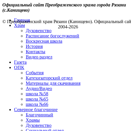
Официальный сайт Преображенского храма города Рязани
(с.Канищево)
Главная
© Преображенский храм Рязани (Канищево). Официальный са
Храм
2004-2026
Духовенство
Расписание богослужений
Воскресная школа
История
Контакты
Видео раздел
Газета
ОПК
События
Катехизаторский отдел
Материалы для скачивания
Аудио/Видео
школа №58
школа №65
школа №66
Северное благочиние
Благочинный
Храмы
Духовенство
Социальный отдел