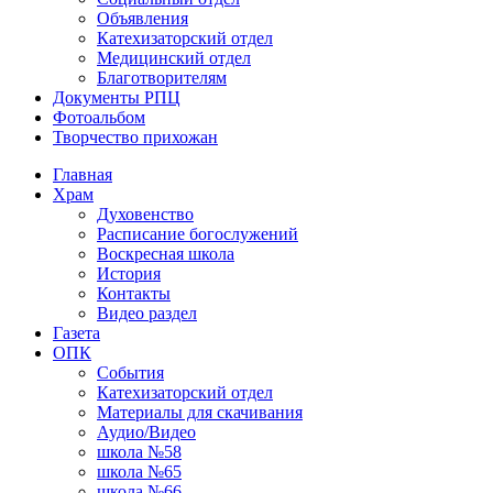
Объявления
Катехизаторский отдел
Медицинский отдел
Благотворителям
Документы РПЦ
Фотоальбом
Творчество прихожан
Главная
Храм
Духовенство
Расписание богослужений
Воскресная школа
История
Контакты
Видео раздел
Газета
ОПК
События
Катехизаторский отдел
Материалы для скачивания
Аудио/Видео
школа №58
школа №65
школа №66