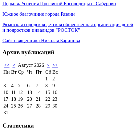
Церковь Успения Пресвятой Богородицы с. Сабурово
Южное благочиние города Рязани
Рязанская городская детская общественная организация детей
и подростков инвалидов "РОСТОК"
Сайт священника Николая Баринова
Архив публикаций
<<
<
Август 2026
>
>>
Пн
Вт
Ср
Чт
Пт
Сб
Вс
1
2
3
4
5
6
7
8
9
10
11
12
13
14
15
16
17
18
19
20
21
22
23
24
25
26
27
28
29
30
31
Статистика