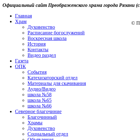
Официальный сайт Преображенского храма города Рязани (с
Главная
Храм
© П
Духовенство
Расписание богослужений
Воскресная школа
История
Контакты
Видео раздел
Газета
ОПК
События
Катехизаторский отдел
Материалы для скачивания
Аудио/Видео
школа №58
школа №65
школа №66
Северное благочиние
Благочинный
Храмы
Духовенство
Социальный отдел
Объявления