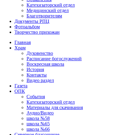
Катехизаторский отдел
Медицинский отдел
Благотворителям
Документы РПЦ
Фотоальбом
Творчество прихожан
Главная
Храм
Духовенство
Расписание богослужений
Воскресная школа
История
Контакты
Видео раздел
Газета
ОПК
События
Катехизаторский отдел
Материалы для скачивания
Аудио/Видео
школа №58
школа №65
школа №66
Северное благочиние