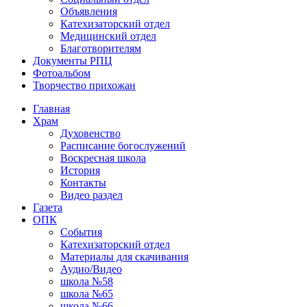
Объявления
Катехизаторский отдел
Медицинский отдел
Благотворителям
Документы РПЦ
Фотоальбом
Творчество прихожан
Главная
Храм
Духовенство
Расписание богослужений
Воскресная школа
История
Контакты
Видео раздел
Газета
ОПК
События
Катехизаторский отдел
Материалы для скачивания
Аудио/Видео
школа №58
школа №65
школа №66