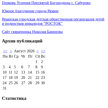
Церковь Успения Пресвятой Богородицы с. Сабурово
Южное благочиние города Рязани
Рязанская городская детская общественная организация детей
и подростков инвалидов "РОСТОК"
Сайт священника Николая Баринова
Архив публикаций
<<
<
Август 2026
>
>>
Пн
Вт
Ср
Чт
Пт
Сб
Вс
1
2
3
4
5
6
7
8
9
10
11
12
13
14
15
16
17
18
19
20
21
22
23
24
25
26
27
28
29
30
31
Статистика