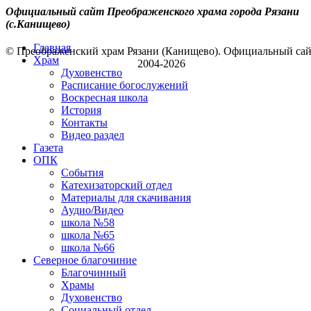
Официальный сайт Преображенского храма города Рязани
(с.Канищево)
Главная
© Преображенский храм Рязани (Канищево). Официальный са
Храм
2004-2026
Духовенство
Расписание богослужений
Воскресная школа
История
Контакты
Видео раздел
Газета
ОПК
События
Катехизаторский отдел
Материалы для скачивания
Аудио/Видео
школа №58
школа №65
школа №66
Северное благочиние
Благочинный
Храмы
Духовенство
Социальный отдел