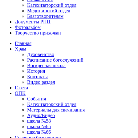
Катехизаторский отдел
Медицинский отдел
Благотворителям
Документы РПЦ
Фотоальбом
Творчество прихожан
Главная
Храм
Духовенство
Расписание богослужений
Воскресная школа
История
Контакты
Видео раздел
Газета
ОПК
События
Катехизаторский отдел
Материалы для скачивания
Аудио/Видео
школа №58
школа №65
школа №66
Северное благочиние