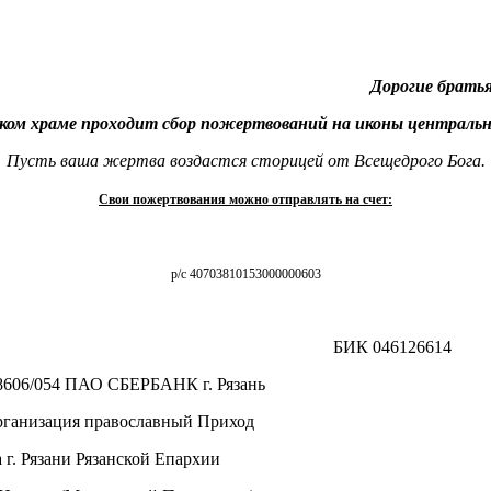
Дорогие братья
ом храме проходит сбор пожертвований на иконы центральн
Пусть ваша жертва воздастся сторицей от Всещедрого Бога.
Свои пожертвования можно отправлять на счет:
р/с 40703810153000000603
БИК 046126614
 СБЕРБАНК г. Рязань
равославный Приход
язанской Епархии