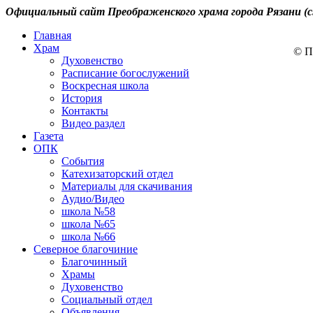
Официальный сайт Преображенского храма города Рязани (с
Главная
Храм
© П
Духовенство
Расписание богослужений
Воскресная школа
История
Контакты
Видео раздел
Газета
ОПК
События
Катехизаторский отдел
Материалы для скачивания
Аудио/Видео
школа №58
школа №65
школа №66
Северное благочиние
Благочинный
Храмы
Духовенство
Социальный отдел
Объявления