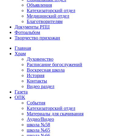
Объявления
Катехизаторский отдел
Медицинский отдел
Благотворителям
Документы РПЦ
Фотоальбом
Творчество прихожан
Главная
Храм
Духовенство
Расписание богослужений
Воскресная школа
История
Контакты
Видео раздел
Газета
ОПК
События
Катехизаторский отдел
Материалы для скачивания
Аудио/Видео
школа №58
школа №65
школа №66