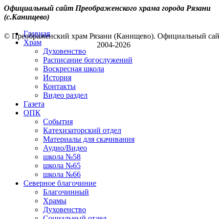
Официальный сайт Преображенского храма города Рязани
(с.Канищево)
Главная
© Преображенский храм Рязани (Канищево). Официальный са
Храм
2004-2026
Духовенство
Расписание богослужений
Воскресная школа
История
Контакты
Видео раздел
Газета
ОПК
События
Катехизаторский отдел
Материалы для скачивания
Аудио/Видео
школа №58
школа №65
школа №66
Северное благочиние
Благочинный
Храмы
Духовенство
Социальный отдел