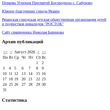
Церковь Успения Пресвятой Богородицы с. Сабурово
Южное благочиние города Рязани
Рязанская городская детская общественная организация детей
и подростков инвалидов "РОСТОК"
Сайт священника Николая Баринова
Архив публикаций
<<
<
Август 2026
>
>>
Пн
Вт
Ср
Чт
Пт
Сб
Вс
1
2
3
4
5
6
7
8
9
10
11
12
13
14
15
16
17
18
19
20
21
22
23
24
25
26
27
28
29
30
31
Статистика