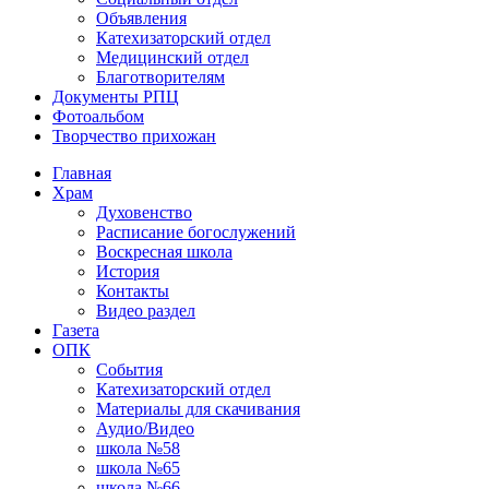
Объявления
Катехизаторский отдел
Медицинский отдел
Благотворителям
Документы РПЦ
Фотоальбом
Творчество прихожан
Главная
Храм
Духовенство
Расписание богослужений
Воскресная школа
История
Контакты
Видео раздел
Газета
ОПК
События
Катехизаторский отдел
Материалы для скачивания
Аудио/Видео
школа №58
школа №65
школа №66