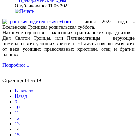
-
Преображенский храм
Опубликовано: 11.06.2022
11 июня 2022 года -
Вселенская Троицкая родительская суббота.
Накануне одного из важнейших христианских праздников –
Дня Святой Троицы, или Пятидесятницы — верующие
поминают всех усопших христиан:
«Память совершаемая всех
от века усопших православных христиан, отец и братии
наших».
Подробнее...
Страница 14 из 19
В начало
Назад
9
10
11
12
13
14
15