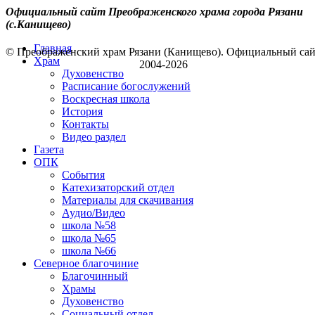
Официальный сайт Преображенского храма города Рязани
(с.Канищево)
Главная
© Преображенский храм Рязани (Канищево). Официальный са
Храм
2004-2026
Духовенство
Расписание богослужений
Воскресная школа
История
Контакты
Видео раздел
Газета
ОПК
События
Катехизаторский отдел
Материалы для скачивания
Аудио/Видео
школа №58
школа №65
школа №66
Северное благочиние
Благочинный
Храмы
Духовенство
Социальный отдел