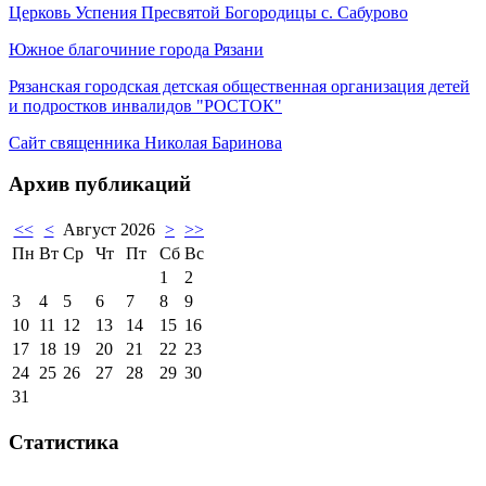
Церковь Успения Пресвятой Богородицы с. Сабурово
Южное благочиние города Рязани
Рязанская городская детская общественная организация детей
и подростков инвалидов "РОСТОК"
Сайт священника Николая Баринова
Архив публикаций
<<
<
Август 2026
>
>>
Пн
Вт
Ср
Чт
Пт
Сб
Вс
1
2
3
4
5
6
7
8
9
10
11
12
13
14
15
16
17
18
19
20
21
22
23
24
25
26
27
28
29
30
31
Статистика