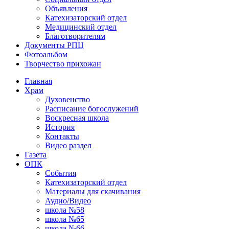
Объявления
Катехизаторский отдел
Медицинский отдел
Благотворителям
Документы РПЦ
Фотоальбом
Творчество прихожан
Главная
Храм
Духовенство
Расписание богослужений
Воскресная школа
История
Контакты
Видео раздел
Газета
ОПК
События
Катехизаторский отдел
Материалы для скачивания
Аудио/Видео
школа №58
школа №65
школа №66