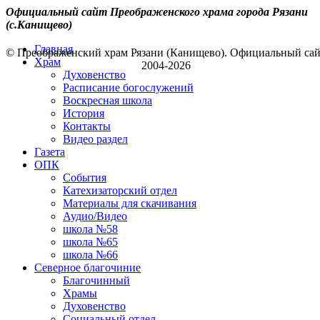
Официальный сайт Преображенского храма города Рязани
(с.Канищево)
Главная
© Преображенский храм Рязани (Канищево). Официальный са
Храм
2004-2026
Духовенство
Расписание богослужений
Воскресная школа
История
Контакты
Видео раздел
Газета
ОПК
События
Катехизаторский отдел
Материалы для скачивания
Аудио/Видео
школа №58
школа №65
школа №66
Северное благочиние
Благочинный
Храмы
Духовенство
Социальный отдел