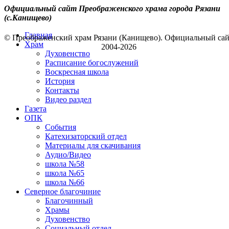
Официальный сайт Преображенского храма города Рязани
(с.Канищево)
Главная
© Преображенский храм Рязани (Канищево). Официальный са
Храм
2004-2026
Духовенство
Расписание богослужений
Воскресная школа
История
Контакты
Видео раздел
Газета
ОПК
События
Катехизаторский отдел
Материалы для скачивания
Аудио/Видео
школа №58
школа №65
школа №66
Северное благочиние
Благочинный
Храмы
Духовенство
Социальный отдел