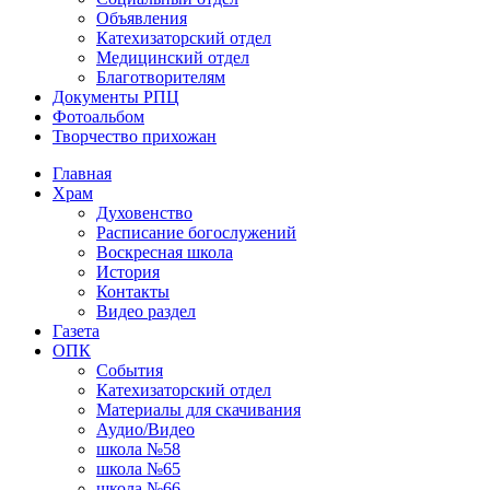
Объявления
Катехизаторский отдел
Медицинский отдел
Благотворителям
Документы РПЦ
Фотоальбом
Творчество прихожан
Главная
Храм
Духовенство
Расписание богослужений
Воскресная школа
История
Контакты
Видео раздел
Газета
ОПК
События
Катехизаторский отдел
Материалы для скачивания
Аудио/Видео
школа №58
школа №65
школа №66