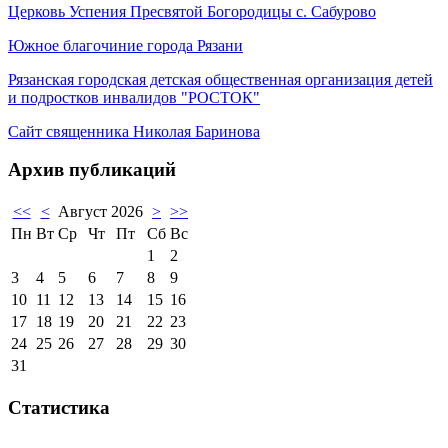
Церковь Успения Пресвятой Богородицы с. Сабурово
Южное благочиние города Рязани
Рязанская городская детская общественная организация детей
и подростков инвалидов "РОСТОК"
Сайт священника Николая Баринова
Архив публикаций
<<
<
Август 2026
>
>>
Пн
Вт
Ср
Чт
Пт
Сб
Вс
1
2
3
4
5
6
7
8
9
10
11
12
13
14
15
16
17
18
19
20
21
22
23
24
25
26
27
28
29
30
31
Статистика