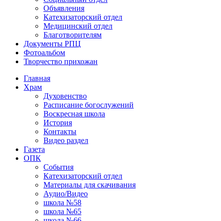
Объявления
Катехизаторский отдел
Медицинский отдел
Благотворителям
Документы РПЦ
Фотоальбом
Творчество прихожан
Главная
Храм
Духовенство
Расписание богослужений
Воскресная школа
История
Контакты
Видео раздел
Газета
ОПК
События
Катехизаторский отдел
Материалы для скачивания
Аудио/Видео
школа №58
школа №65
школа №66