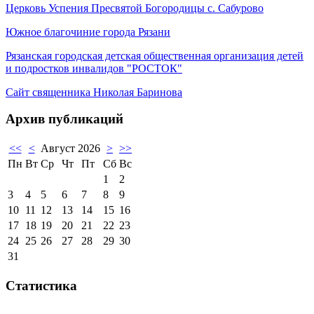
Церковь Успения Пресвятой Богородицы с. Сабурово
Южное благочиние города Рязани
Рязанская городская детская общественная организация детей
и подростков инвалидов "РОСТОК"
Сайт священника Николая Баринова
Архив публикаций
<<
<
Август 2026
>
>>
Пн
Вт
Ср
Чт
Пт
Сб
Вс
1
2
3
4
5
6
7
8
9
10
11
12
13
14
15
16
17
18
19
20
21
22
23
24
25
26
27
28
29
30
31
Статистика