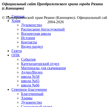
Официальный сайт Преображенского храма города Рязани
(с.Канищево)
Главная
© Преображенский храм Рязани (Канищево). Официальный са
Храм
2004-2026
Духовенство
Расписание богослужений
Воскресная школа
История
Контакты
Видео раздел
Газета
ОПК
События
Катехизаторский отдел
Материалы для скачивания
Аудио/Видео
школа №58
школа №65
школа №66
Северное благочиние
Благочинный
Храмы
Духовенство
Социальный отдел