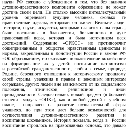
науки РФ связано с убеждением в том, что без наличия
духовно-нравственного компонента образование не может
достичь своей цели. Не столько высокий интеллектуальный
уровень определяет будущее человека, сколько те
нравственные идеалы, которыми он живет. Великие люди
истории, науки, искусства, которыми славится наша страна,
были воспитаны в благочестии, большинство в духе
православной веры, которая и была источником всех
достижений. Содержание «ОРКСЭ» не противоречит
общепризнанным в обществе нравственным ценностям и
нормам, закрепленным в Конституции России и законе РФ
«Об образовании», но оказывает положительное воздействие
на формирование их у детей: воспитание патриотизма
и российской гражданственности, любви к семье, природе,
Родине, бережного отношения к историческому прошлому
своей страны, уважения к правам и законным интересам
сограждан, других людей вне зависимости от их социального
положения, этнической, религиозной и иной
принадлежности. Следовательно, новый предмет (в большей
степени модуль «ОПК»), как и любой другой в учебном
плане, направлен на развитие познавательной сферы
учащихся, но при этом дает больше возможностей для
осуществления духовно-нравственного развития и
воспитания школьников. История показала, когда в России
воспитание строилось на православных основах, это давало