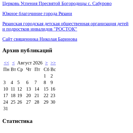
Церковь Успения Пресвятой Богородицы с. Сабурово
Южное благочиние города Рязани
Рязанская городская детская общественная организация детей
и подростков инвалидов "РОСТОК"
Сайт священника Николая Баринова
Архив публикаций
<<
<
Август 2026
>
>>
Пн
Вт
Ср
Чт
Пт
Сб
Вс
1
2
3
4
5
6
7
8
9
10
11
12
13
14
15
16
17
18
19
20
21
22
23
24
25
26
27
28
29
30
31
Статистика