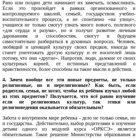
Рано или поздно дети начинают их замечать, осмысливать.
Если это произойдет в рамках организованного и
контролируемого школой, семьей, государством учебно-
воспитательного процесса, а не спонтанно «на улице»,
учащиеся не только смогут узнать много нового, полезного
«для сердца и разума», но и получат развитие личным
дарованиям и способностям, смогут в будущем
самостоятельно разбираться в духовных вопросах. Человек,
любящий и ценящий культуру своих предков, никогда не
станет уничтожать другую культуру и ее носителей лишь
потому, что они «другие». Напротив, люди, далекие от своих
культурных корней, от истинных представлений о
нравственности, более способны на такие мысли и действия.
4. Зачем вообще все эти новые предметы, не только
религиозные, но и нерелигиозные? Как быть, если
родители, семья, не хотят, чтобы их ребёнок изучал любой
из этих предметов? Получается, что всё равно изучение
если не религиозных культур, так этики или
религиоведения оказывается обязательным?
Забота о внутреннем мире ребенка - дело не только семьи, но
и государства. Действительно, выбор родителями и изучение
детьми одного из модулей курса «ОРКСЭ» является
обязательным. Такое решение Министерства образования и