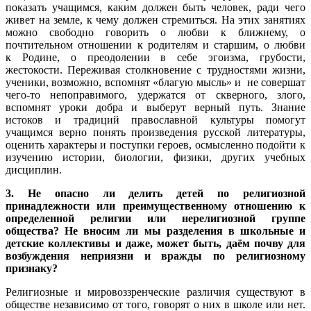
показать учащимся, каким должен быть человек, ради чего
живет на земле, к чему должен стремиться. На этих занятиях
можно свободно говорить о любви к ближнему, о
почтительном отношении к родителям и старшим, о любви
к Родине, о преодолении в себе эгоизма, грубости,
жестокости. Переживая столкновение с трудностями жизни,
ученики, возможно, вспомнят «благую мысль» и не совершат
чего-то непоправимого, удержатся от скверного, злого,
вспомнят уроки добра и выберут верный путь. Знание
истоков и традиций православной культуры помогут
учащимся верно понять произведения русской литературы,
оценить характеры и поступки героев, осмысленно подойти к
изучению истории, биологии, физики, других учебных
дисциплин.
3. Не опасно ли делить детей по религиозной
принадлежности или преимущественному отношению к
определенной религии или нерелигиозной группе
общества? Не вносим ли мы разделения в школьные и
детские коллективы и даже, может быть, даём почву для
возбуждения неприязни и вражды по религиозному
признаку?
Религиозные и мировоззренческие различия существуют в
обществе независимо от того, говорят о них в школе или нет.