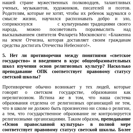
нашей стране мужественных полководцев, талантливых
ученых, музыкантов, художников, писателей и поэтов.
Родителям, которые не хотят, чтобы их ребенок задумался о
смысле жизни, научился распознавать добро и зло,
соприкоснулся с культурными традициями своего
народа, можно посоветовать поразмыслить над
высказыванием святителя Филарета Московского: «Блаженна
на земле Отчизна, которая доставляет своим гражданам
средства достигать Отечества Небесного!».
5. Нет ли противоречия между понятиями «светское
государство» и введением в курс общеобразовательных
школ изучения основ религиозных культур? Насколько
преподавание ОПК соответствует правовому статусу
светской школы?
Противоречие обычно возникает у тех людей, которые
говорят о светском государстве, образовании как
нерелигиозном. Истина же в том, что наша система
образования отделена от религиозных организаций не тем,
что в школе не должно быть произнесено ни слова о религии,
а тем, что государственное образование не контролируется
религиозными организациями. Таким образом
,
преподавание
«Основ православной культуры» в полной мере
соответствует правовому статусу светской школы. Более