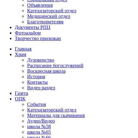
Объявления
Катехизаторский отдел
Медицинский отдел
Благотворителям
Документы РПЦ
Фотоальбом
Творчество прихожан
Главная
Храм
Духовенство
Расписание богослужений
Воскресная школа
История
Контакты
Видео раздел
Газета
ОПК
События
Катехизаторский отдел
Материалы для скачивания
Аудио/Видео
школа №58
школа №65
школа №66