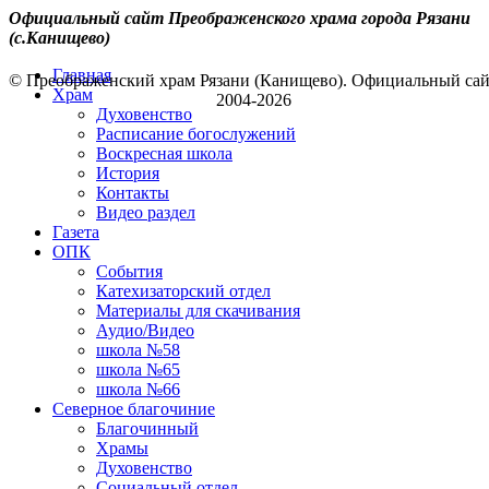
Официальный сайт Преображенского храма города Рязани
(с.Канищево)
Главная
© Преображенский храм Рязани (Канищево). Официальный са
Храм
2004-2026
Духовенство
Расписание богослужений
Воскресная школа
История
Контакты
Видео раздел
Газета
ОПК
События
Катехизаторский отдел
Материалы для скачивания
Аудио/Видео
школа №58
школа №65
школа №66
Северное благочиние
Благочинный
Храмы
Духовенство
Социальный отдел