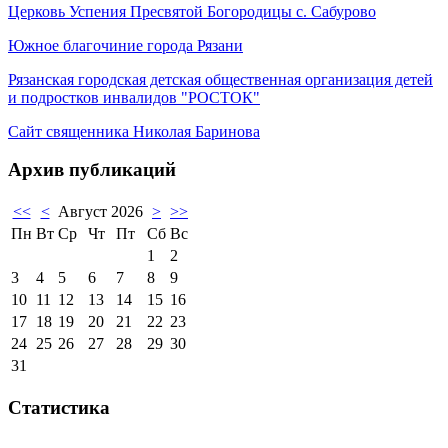
Церковь Успения Пресвятой Богородицы с. Сабурово
Южное благочиние города Рязани
Рязанская городская детская общественная организация детей
и подростков инвалидов "РОСТОК"
Сайт священника Николая Баринова
Архив публикаций
<<
<
Август 2026
>
>>
Пн
Вт
Ср
Чт
Пт
Сб
Вс
1
2
3
4
5
6
7
8
9
10
11
12
13
14
15
16
17
18
19
20
21
22
23
24
25
26
27
28
29
30
31
Статистика