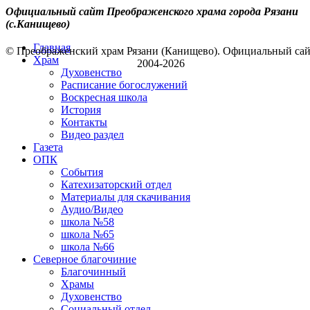
Официальный сайт Преображенского храма города Рязани
(с.Канищево)
Главная
© Преображенский храм Рязани (Канищево). Официальный са
Храм
2004-2026
Духовенство
Расписание богослужений
Воскресная школа
История
Контакты
Видео раздел
Газета
ОПК
События
Катехизаторский отдел
Материалы для скачивания
Аудио/Видео
школа №58
школа №65
школа №66
Северное благочиние
Благочинный
Храмы
Духовенство
Социальный отдел