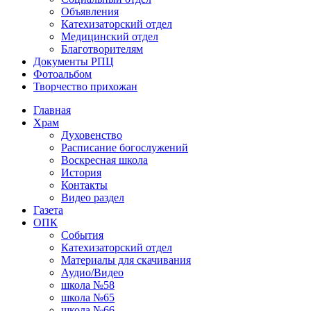
Объявления
Катехизаторский отдел
Медицинский отдел
Благотворителям
Документы РПЦ
Фотоальбом
Творчество прихожан
Главная
Храм
Духовенство
Расписание богослужений
Воскресная школа
История
Контакты
Видео раздел
Газета
ОПК
События
Катехизаторский отдел
Материалы для скачивания
Аудио/Видео
школа №58
школа №65
школа №66