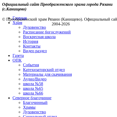
Официальный сайт Преображенского храма города Рязани
(с.Канищево)
Главная
© Преображенский храм Рязани (Канищево). Официальный са
Храм
2004-2026
Духовенство
Расписание богослужений
Воскресная школа
История
Контакты
Видео раздел
Газета
ОПК
События
Катехизаторский отдел
Материалы для скачивания
Аудио/Видео
школа №58
школа №65
школа №66
Северное благочиние
Благочинный
Храмы
Духовенство
Социальный отдел