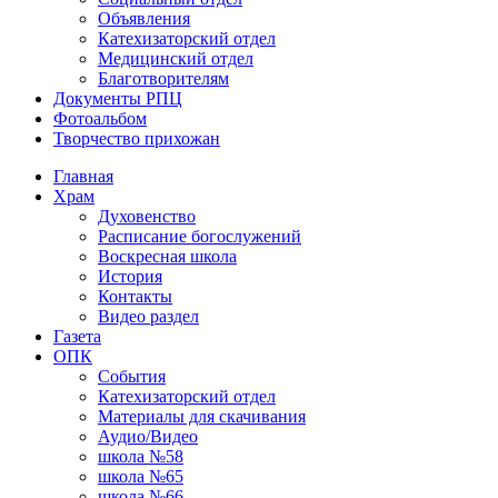
Объявления
Катехизаторский отдел
Медицинский отдел
Благотворителям
Документы РПЦ
Фотоальбом
Творчество прихожан
Главная
Храм
Духовенство
Расписание богослужений
Воскресная школа
История
Контакты
Видео раздел
Газета
ОПК
События
Катехизаторский отдел
Материалы для скачивания
Аудио/Видео
школа №58
школа №65
школа №66