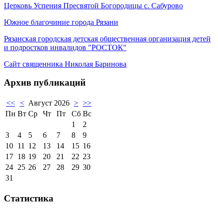
Церковь Успения Пресвятой Богородицы с. Сабурово
Южное благочиние города Рязани
Рязанская городская детская общественная организация детей
и подростков инвалидов "РОСТОК"
Сайт священника Николая Баринова
Архив публикаций
<<
<
Август 2026
>
>>
Пн
Вт
Ср
Чт
Пт
Сб
Вс
1
2
3
4
5
6
7
8
9
10
11
12
13
14
15
16
17
18
19
20
21
22
23
24
25
26
27
28
29
30
31
Статистика