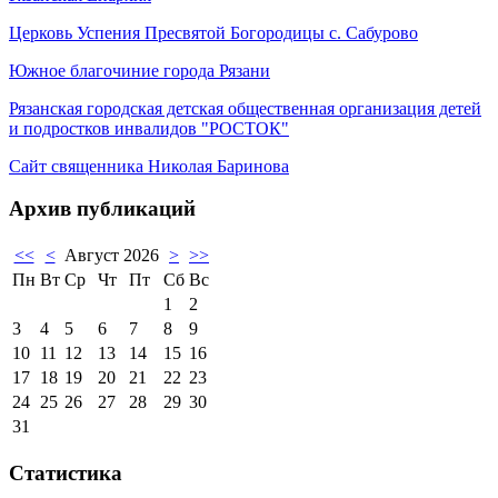
Церковь Успения Пресвятой Богородицы с. Сабурово
Южное благочиние города Рязани
Рязанская городская детская общественная организация детей
и подростков инвалидов "РОСТОК"
Сайт священника Николая Баринова
Архив публикаций
<<
<
Август 2026
>
>>
Пн
Вт
Ср
Чт
Пт
Сб
Вс
1
2
3
4
5
6
7
8
9
10
11
12
13
14
15
16
17
18
19
20
21
22
23
24
25
26
27
28
29
30
31
Статистика