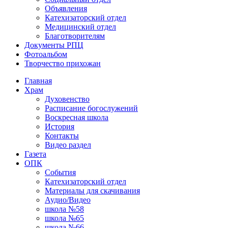
Объявления
Катехизаторский отдел
Медицинский отдел
Благотворителям
Документы РПЦ
Фотоальбом
Творчество прихожан
Главная
Храм
Духовенство
Расписание богослужений
Воскресная школа
История
Контакты
Видео раздел
Газета
ОПК
События
Катехизаторский отдел
Материалы для скачивания
Аудио/Видео
школа №58
школа №65
школа №66