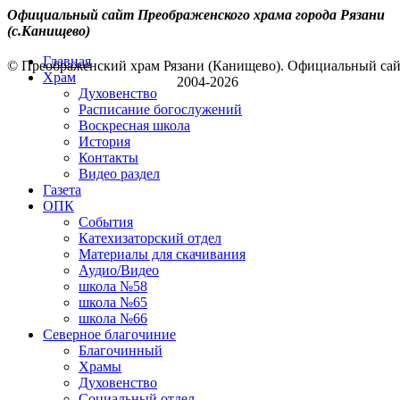
Официальный сайт Преображенского храма города Рязани
(с.Канищево)
Главная
© Преображенский храм Рязани (Канищево). Официальный са
Храм
2004-2026
Духовенство
Расписание богослужений
Воскресная школа
История
Контакты
Видео раздел
Газета
ОПК
События
Катехизаторский отдел
Материалы для скачивания
Аудио/Видео
школа №58
школа №65
школа №66
Северное благочиние
Благочинный
Храмы
Духовенство
Социальный отдел