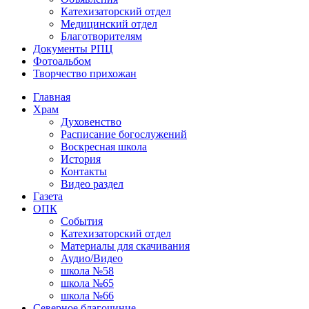
Катехизаторский отдел
Медицинский отдел
Благотворителям
Документы РПЦ
Фотоальбом
Творчество прихожан
Главная
Храм
Духовенство
Расписание богослужений
Воскресная школа
История
Контакты
Видео раздел
Газета
ОПК
События
Катехизаторский отдел
Материалы для скачивания
Аудио/Видео
школа №58
школа №65
школа №66
Северное благочиние