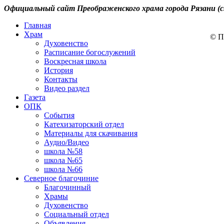
Официальный сайт Преображенского храма города Рязани (с
Главная
Храм
© П
Духовенство
Расписание богослужений
Воскресная школа
История
Контакты
Видео раздел
Газета
ОПК
События
Катехизаторский отдел
Материалы для скачивания
Аудио/Видео
школа №58
школа №65
школа №66
Северное благочиние
Благочинный
Храмы
Духовенство
Социальный отдел
Объявления