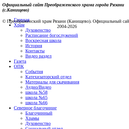
Официальный сайт Преображенского храма города Рязани
(с.Канищево)
Главная
© Преображенский храм Рязани (Канищево). Официальный са
Храм
2004-2026
Духовенство
Расписание богослужений
Воскресная школа
История
Контакты
Видео раздел
Газета
ОПК
События
Катехизаторский отдел
Материалы для скачивания
Аудио/Видео
школа №58
школа №65
школа №66
Северное благочиние
Благочинный
Храмы
Духовенство
Социальный отдел