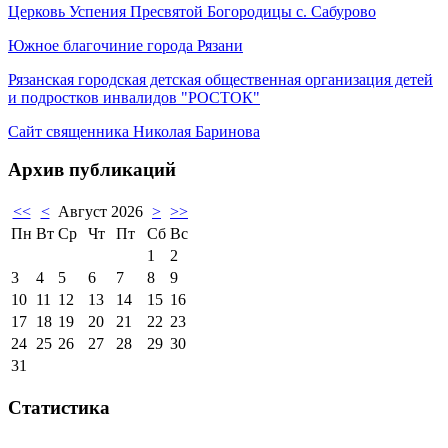
Церковь Успения Пресвятой Богородицы с. Сабурово
Южное благочиние города Рязани
Рязанская городская детская общественная организация детей
и подростков инвалидов "РОСТОК"
Сайт священника Николая Баринова
Архив публикаций
<<
<
Август 2026
>
>>
Пн
Вт
Ср
Чт
Пт
Сб
Вс
1
2
3
4
5
6
7
8
9
10
11
12
13
14
15
16
17
18
19
20
21
22
23
24
25
26
27
28
29
30
31
Статистика