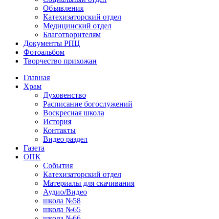
Объявления
Катехизаторский отдел
Медицинский отдел
Благотворителям
Документы РПЦ
Фотоальбом
Творчество прихожан
Главная
Храм
Духовенство
Расписание богослужений
Воскресная школа
История
Контакты
Видео раздел
Газета
ОПК
События
Катехизаторский отдел
Материалы для скачивания
Аудио/Видео
школа №58
школа №65
школа №66