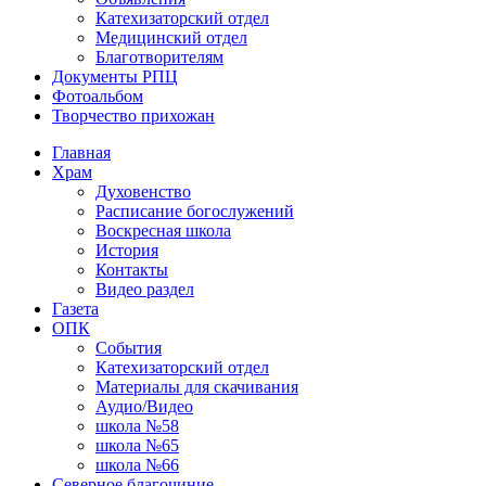
Катехизаторский отдел
Медицинский отдел
Благотворителям
Документы РПЦ
Фотоальбом
Творчество прихожан
Главная
Храм
Духовенство
Расписание богослужений
Воскресная школа
История
Контакты
Видео раздел
Газета
ОПК
События
Катехизаторский отдел
Материалы для скачивания
Аудио/Видео
школа №58
школа №65
школа №66
Северное благочиние