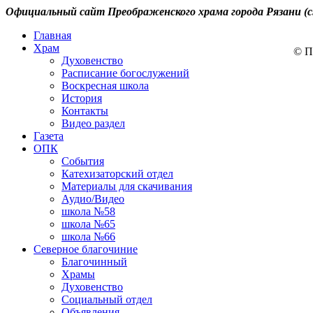
Официальный сайт Преображенского храма города Рязани (с
Главная
Храм
© П
Духовенство
Расписание богослужений
Воскресная школа
История
Контакты
Видео раздел
Газета
ОПК
События
Катехизаторский отдел
Материалы для скачивания
Аудио/Видео
школа №58
школа №65
школа №66
Северное благочиние
Благочинный
Храмы
Духовенство
Социальный отдел
Объявления