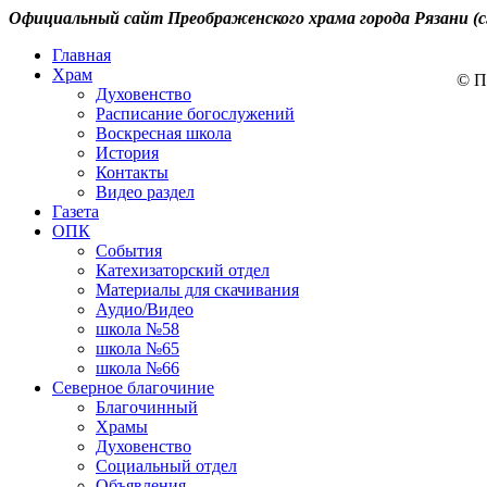
Официальный сайт Преображенского храма города Рязани (с
Главная
Храм
© П
Духовенство
Расписание богослужений
Воскресная школа
История
Контакты
Видео раздел
Газета
ОПК
События
Катехизаторский отдел
Материалы для скачивания
Аудио/Видео
школа №58
школа №65
школа №66
Северное благочиние
Благочинный
Храмы
Духовенство
Социальный отдел
Объявления