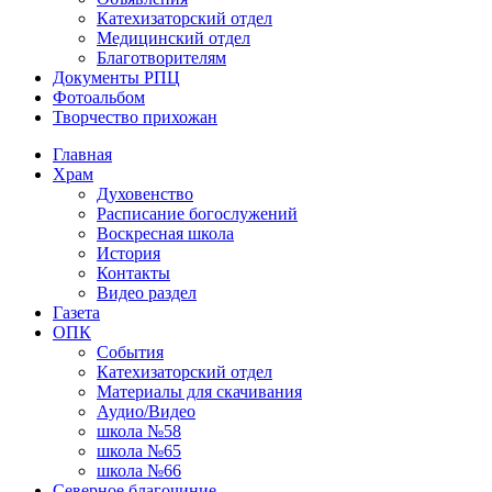
Катехизаторский отдел
Медицинский отдел
Благотворителям
Документы РПЦ
Фотоальбом
Творчество прихожан
Главная
Храм
Духовенство
Расписание богослужений
Воскресная школа
История
Контакты
Видео раздел
Газета
ОПК
События
Катехизаторский отдел
Материалы для скачивания
Аудио/Видео
школа №58
школа №65
школа №66
Северное благочиние