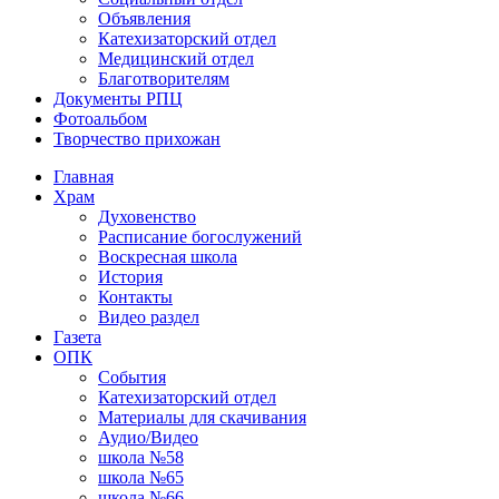
Объявления
Катехизаторский отдел
Медицинский отдел
Благотворителям
Документы РПЦ
Фотоальбом
Творчество прихожан
Главная
Храм
Духовенство
Расписание богослужений
Воскресная школа
История
Контакты
Видео раздел
Газета
ОПК
События
Катехизаторский отдел
Материалы для скачивания
Аудио/Видео
школа №58
школа №65
школа №66