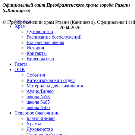
Официальный сайт Преображенского храма города Рязани
(с.Канищево)
Главная
© Преображенский храм Рязани (Канищево). Официальный са
Храм
2004-2026
Духовенство
Расписание богослужений
Воскресная школа
История
Контакты
Видео раздел
Газета
ОПК
События
Катехизаторский отдел
Материалы для скачивания
Аудио/Видео
школа №58
школа №65
школа №66
Северное благочиние
Благочинный
Храмы
Духовенство
Социальный отдел