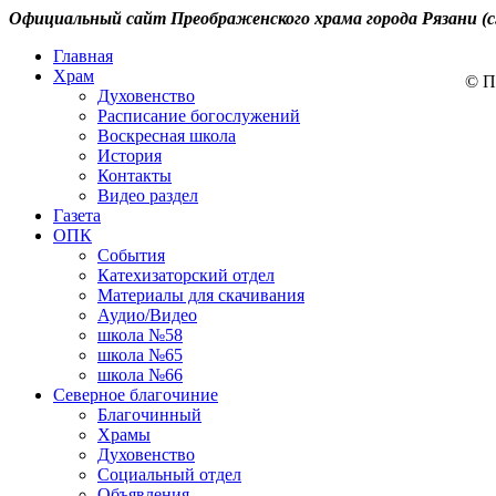
Официальный сайт Преображенского храма города Рязани (с
Главная
Храм
© П
Духовенство
Расписание богослужений
Воскресная школа
История
Контакты
Видео раздел
Газета
ОПК
События
Катехизаторский отдел
Материалы для скачивания
Аудио/Видео
школа №58
школа №65
школа №66
Северное благочиние
Благочинный
Храмы
Духовенство
Социальный отдел
Объявления