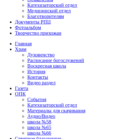
Катехизаторский отдел
Медицинский отдел
Благотворителям
Документы РПЦ
Фотоальбом
Творчество прихожан
Главная
Храм
Духовенство
Расписание богослужений
Воскресная школа
История
Контакты
Видео раздел
Газета
ОПК
События
Катехизаторский отдел
Материалы для скачивания
Аудио/Видео
школа №58
школа №65
школа №66
Северное благочиние