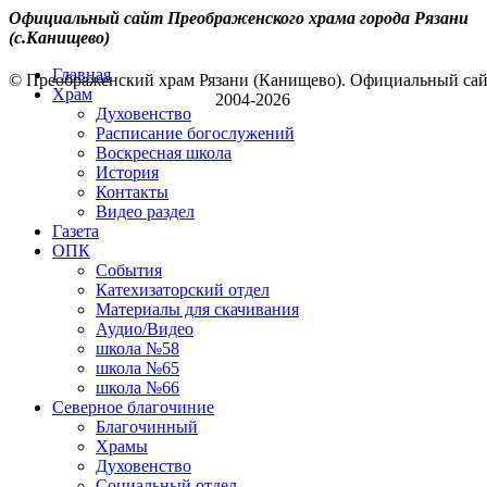
Официальный сайт Преображенского храма города Рязани
(с.Канищево)
Главная
© Преображенский храм Рязани (Канищево). Официальный са
Храм
2004-2026
Духовенство
Расписание богослужений
Воскресная школа
История
Контакты
Видео раздел
Газета
ОПК
События
Катехизаторский отдел
Материалы для скачивания
Аудио/Видео
школа №58
школа №65
школа №66
Северное благочиние
Благочинный
Храмы
Духовенство
Социальный отдел