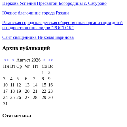
Церковь Успения Пресвятой Богородицы с. Сабурово
Южное благочиние города Рязани
Рязанская городская детская общественная организация детей
и подростков инвалидов "РОСТОК"
Сайт священника Николая Баринова
Архив публикаций
<<
<
Август 2026
>
>>
Пн
Вт
Ср
Чт
Пт
Сб
Вс
1
2
3
4
5
6
7
8
9
10
11
12
13
14
15
16
17
18
19
20
21
22
23
24
25
26
27
28
29
30
31
Статистика