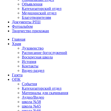
Объявления
Катехизаторский отдел
Медицинский отдел
Благотворителям
Документы РПЦ
Фотоальбом
Творчество прихожан
Главная
Храм
Духовенство
Расписание богослужений
Воскресная школа
История
Контакты
Видео раздел
Газета
ОПК
События
Катехизаторский отдел
Материалы для скачивания
Аудио/Видео
школа №58
школа №65
школа №66