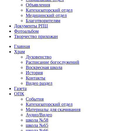
Объявления
Катехизаторский отдел
Медицинский отдел
Благотворителям
Документы РПЦ
Фотоальбом
Творчество прихожан
Главная
Храм
Духовенство
Расписание богослужений
Воскресная школа
История
Контакты
Видео раздел
Газета
ОПК
События
Катехизаторский отдел
Материалы для скачивания
Аудио/Видео
школа №58
школа №65
школа №66