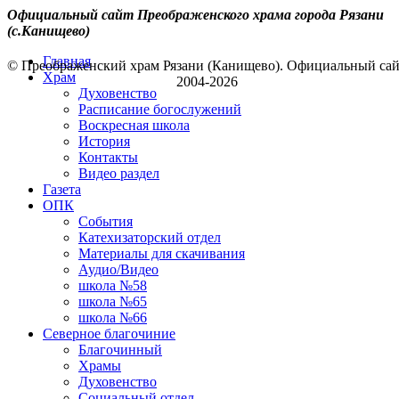
Официальный сайт Преображенского храма города Рязани
(с.Канищево)
Главная
© Преображенский храм Рязани (Канищево). Официальный са
Храм
2004-2026
Духовенство
Расписание богослужений
Воскресная школа
История
Контакты
Видео раздел
Газета
ОПК
События
Катехизаторский отдел
Материалы для скачивания
Аудио/Видео
школа №58
школа №65
школа №66
Северное благочиние
Благочинный
Храмы
Духовенство
Социальный отдел